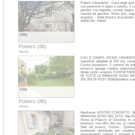
Poitiers Gibauderie - Casa degli anni
con pavimenti in legno e camino, 2 ca
giardino con laghetto, cucina, bagno,
casetta da giardino. Vicino bus, neg
acquisto. - Nella finestra di proprietà 
44690 Rif.: 44690
Villa
Poitiers (86)
Vienne
CHU E CAMPO VICINO UNIVERSITA ':
superficie abitabile di 100 mq, com
Cucina posteriore, 3 camere da let
terrazzo, garage, cantina sotterrane
Ideale primo acquisto CONTATTARE
86 TUTTE LE IMMAGINI SONO NEL SI
355 355 05 POST
8598@poitiers.sud
Villa
Poitiers (86)
Vienne
Maxihome VOSTRO CONTATTO: Sig.
IMMAGINI SONO NEL SITO: http://ww
Vicino al Palazzo di Giustizia, in 
luminoso, che offre 350 mq: 11 camer
Sala da pranzo, Cucina... Quest
facilmente ripristinato per ospita
appartamento cottage o studenti al 2