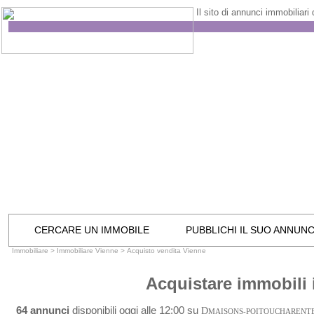
Il sito di annunci immobiliari
CERCARE UN IMMOBILE
PUBBLICHI IL SUO ANNUN
Immobiliare
>
Immobiliare Vienne
>
Acquisto vendita Vienne
Acquistare immobili 
64 annunci
disponibili oggi alle 12:00 su
D
MAISONS-POITOUCHARENT