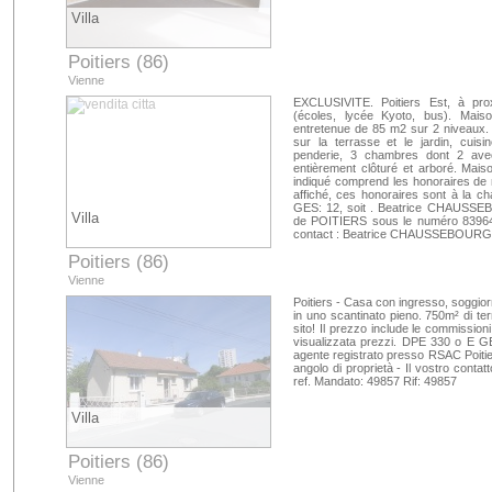
Villa
Poitiers (86)
Vienne
EXCLUSIVITE. Poitiers Est, à pr
(écoles, lycée Kyoto, bus). Mais
entretenue de 85 m2 sur 2 niveaux.
sur la terrasse et le jardin, cuis
penderie, 3 chambres dont 2 avec
entièrement clôturé et arboré. Mais
indiqué comprend les honoraires de
affiché, ces honoraires sont à la ch
GES: 12, soit . Beatrice CHAUSSE
Villa
de POITIERS sous le numéro 8396499
contact : Beatrice CHAUSSEBOURG - 
Poitiers (86)
Vienne
Poitiers - Casa con ingresso, soggior
in uno scantinato pieno. 750m² di ter
sito! Il prezzo include le commissi
visualizzata prezzi. DPE 330 o E 
agente registrato presso RSAC Poitie
angolo di proprietà - Il vostro con
ref. Mandato: 49857 Rif: 49857
Villa
Poitiers (86)
Vienne