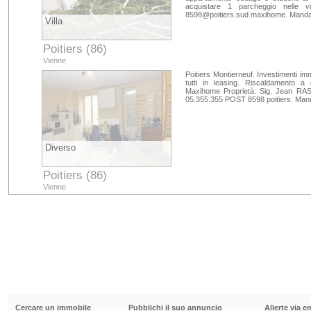
acquistare 1 parcheggio nelle v
8598@poitiers.sud
maxihome. Mandat
Villa
Poitiers (86)
Vienne
Poitiers Montierneuf. Investimenti im
tutti in leasing. Riscaldamento a gas
Maxihome Proprietà: Sig. Jean RAS 
05.355.355 POST 8598 poitiers. Man
Diverso
Poitiers (86)
Vienne
Cercare un immobile
Pubblichi il suo annuncio
Allerte via e