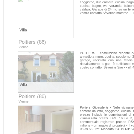
soggiorno, due camere, cucina, bagno,
cucina, bagno, wc, veranda, balcone
caldaia. Garage di 24 mq su un terren
vostro contatto Séverine materno - - 
Villa
Poitiers (86)
Vienne
POITIERS - costruzione recente d
armadio a muro, cucina, soggiorno, 3
garage, recintato con una tettoia
riscaldamento a gas, è sufficiente met
vostro contatto: Séverine Sire - - rif
Villa
Poitiers (86)
Vienne
Poitiers Gibauderie - Nelle vicinan
camere da letto, soggiorno, cucina,
prezzo include le commissioni d
visualizzata prezzi. DPE 160 o 
commerciale registrato presso RS
millions - un angolo di proprietà - I
03 39 56 - ref. Mandato: 54119 Rif: 5